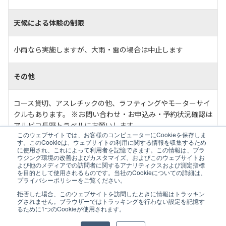
天候による体験の制限
小雨なら実施しますが、大雨・雷の場合は中止します
その他
コース貸切、アスレチックの他、ラフティングやモーターサイ
クルもあります。 ※お問い合わせ・お申込み・予約状況確認は
アルピコ長野トラベルにお願いします。
このウェブサイトでは、お客様のコンピューターにCookieを保存しま
す。このCookieは、ウェブサイトの利用に関する情報を収集するため
●このページでご案内する体験内容は、ご紹介する各施設が企画・実施して
に使用され、これによって利用者を記憶できます。この情報は、ブラ
います。ご提供する体験内容に関する権利は、原則として各施設に帰属しま
ウジング環境の改善およびカスタマイズ、およびこのウェブサイトお
よび他のメディアでの訪問者に関するアナリティクスおよび測定指標
す。出版物・教材の複写･転載･要約には各施設の承認が必要です。 ●この
を目的として使用されるものです。当社のCookieについての詳細は、
ページは、ここに記載している体験への参加を検討する場合のみご自由に複
プライバシーポリシーをご覧ください。
写･転載･要約してご利用いただけます。他の目的に利用する場合、下記にお
拒否した場合、このウェブサイトを訪問したときに情報はトラッキン
問い合わせください。 アルピコ長野トラベル株式会社 ☎026-228-8611
グされません。ブラウザーではトラッキングを行わない設定を記憶す
るために1つのCookieが使用されます。