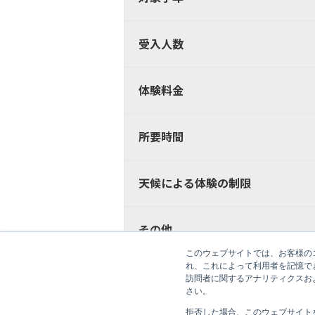
受入人数
体験料金
所要時間
天候による体験の制限
その他
このウェブサイトでは、お客様のコ
れ、これによって利用者を記憶で
訪問者に関するアナリティクスお
●このページでご案内する体験内容は、ご紹介す
さい。
要約には各施設の承認が必要です。 ●このページ
合、下記にお問い合わせください。 アルピコ長野トラベ
拒否した場合、このウェブサイト