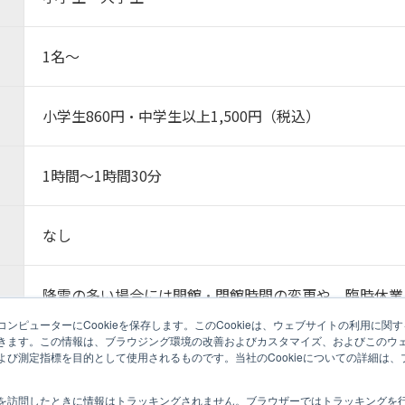
1名～
小学生860円・中学生以上1,500円（税込）
1時間～1時間30分
なし
降雪の多い場合には開館・閉館時間の変更や、臨時休業
い合わせ・お申込み・予約状況確認はアルピコ長野トラ
ンピューターにCookieを保存します。このCookieは、ウェブサイトの利用に関
きます。この情報は、ブラウジング環境の改善およびカスタマイズ、およびこのウ
よび測定指標を目的として使用されるものです。当社のCookieについての詳細は
る各施設が企画・実施しています。ご提供する体験内容に関する権利は、原則として
は、ここに記載している体験への参加を検討する場合のみご自由に複写･転載･要約
ル株式会社 ☎026-228-8611
を訪問したときに情報はトラッキングされません。ブラウザーではトラッキングを