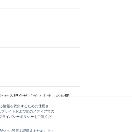
となる場合がございます。※お問
ベルにお願いします。
する情報を収集するために使用さ
ェブサイトおよび他のメディアでの
、プライバシーポリシーをご覧くだ
各施設に帰属します。出版物・教材の複写･転載･
してご利用いただけます。他の目的に利用する場
行わない設定を記憶するために1つ