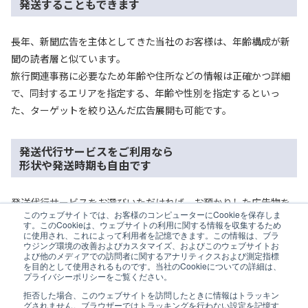
発送することもできます
長年、新聞広告を主体としてきた当社のお客様は、年齢構成が新
聞の読者層と似ています。
旅行関連事務に必要なため年齢や住所などの情報は正確かつ詳細
で、同封するエリアを指定する、年齢や性別を指定するといっ
た、ターゲットを絞り込んだ広告展開も可能です。
発送代行サービスをご利用なら
形状や発送時期も自由です
発送代行サービスをお選びいただければ、お預かりした広告物を
このウェブサイトでは、お客様のコンピューターにCookieを保存しま
当社DMとは別に発送します。
す。このCookieは、ウェブサイトの利用に関する情報を収集するため
に使用され、これによって利用者を記憶できます。この情報は、ブラ
広告物のサイズや形状、発送時期を自由に指定可能で、広告の費
ウジング環境の改善およびカスタマイズ、およびこのウェブサイトお
用対効果をさらに高められます。
よび他のメディアでの訪問者に関するアナリティクスおよび測定指標
を目的として使用されるものです。当社のCookieについての詳細は、
プライバシーポリシーをご覧ください。
拒否した場合、このウェブサイトを訪問したときに情報はトラッキン
グされません。ブラウザーではトラッキングを行わない設定を記憶す