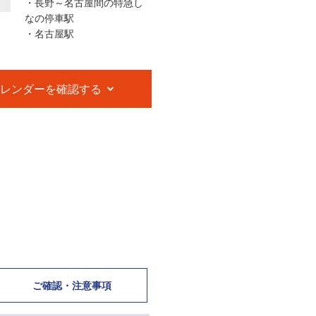
・長野～名古屋間の特急し
なの停車駅
・名古屋駅
レンダーを確認する
ル／写真は大塚国際美術館の展示作品を撮影したも
本館ホール
国、190余りの美術館が所蔵する西洋名画1000余点
現し、展示しています。)
ご確認・
注意事項