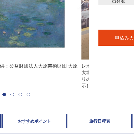
出発地
申込みカ
後の晩餐」<修復前><修復後>／写真は
システィーナ・ホー
影したものです。(世界26ヶ国、190余
のです。(世界26ヶ
1000余点を陶板で原寸大に再現し、展
を陶板で原寸大に再
おすすめ
ポイント
旅行日程表