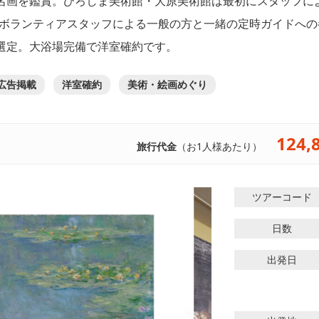
名画を鑑賞。ひろしま美術館・大原美術館は最初にスタッフに
術ボランティアスタッフによる一般の方と一緒の定時ガイドへの
選定。大浴場完備で洋室確約です。
広告掲載
洋室確約
美術・絵画めぐり
124,
旅行代金
（お1人様あたり）
ツアーコード
日数
出発日