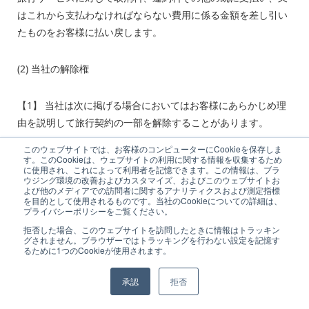
はこれから支払わなければならない費用に係る金額を差し引い
たものをお客様に払い戻します。
(2) 当社の解除権
【
1
】 当社は次に掲げる場合においてはお客様にあらかじめ理
由を説明して旅行契約の一部を解除することがあります。
このウェブサイトでは、お客様のコンピューターにCookieを保存しま
ａ．お客様が病気、必要な介助者の不在その他の事由により、
す。このCookieは、ウェブサイトの利用に関する情報を収集するため
に使用され、これによって利用者を記憶できます。この情報は、ブラ
旅行の継続に耐えられないと認められるとき。
ウジング環境の改善およびカスタマイズ、およびこのウェブサイトお
よび他のメディアでの訪問者に関するアナリティクスおよび測定指標
を目的として使用されるものです。当社のCookieについての詳細は、
プライバシーポリシーをご覧ください。
ｂ．お客様が第
4
項の
(3)
から
(5)
までのいずれかに該当すること
が判明したとき。
拒否した場合、このウェブサイトを訪問したときに情報はトラッキン
グされません。ブラウザーではトラッキングを行わない設定を記憶す
るために1つのCookieが使用されます。
ｃ．お客様が旅行を安全かつ円滑に実施するための添乗員等そ
承認
拒否
の他の者による当社の指示への違背、これらの者又は同行する
他の旅行者に対する暴行又は脅迫等により団体旅行の規律を乱