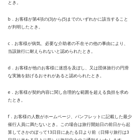
とき。
b．お客様が第
4
項の
(3)
から
(5)
までのいずれかに該当すること
が判明したとき。
c．お客様が病気、必要な介助者の不在その他の事由により、
当該旅行に耐えられないと認められたとき。
d．お客様が他のお客様に迷惑を及ぼし、又は団体旅行の円滑
な実施を妨げるおそれがあると認められたとき。
e．お客様が契約内容に関し合理的な範囲を超える負担を求め
たとき。
f．お客様の人数がホームページ、パンフレットに記載した最少
催行人員に満たないとき。この場合は旅行開始日の前日から起
算してさかのぼって
13
日目にあたる日より前（日帰り旅行は
3
日目に当たる日より前）に旅行中止のご通知をいたします。