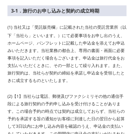
3-1．旅行のお申し込みと契約の成立時期
(1)
当社又は「受託販売欄」に記載された当社の受託営業所（以
下「当社ら」といいます。）にて必要事項をお申し出のうえ、
ホームページ、パンフレットに記載した申込金を添えてお申込
みいただきます。当社業務の都合上、専用の書面・画面に必要
事項を記入いただく場合もございます。申込金は旅行代金をお
支払いいただくときに、その一部として繰り入れます。また、
旅行契約は、当社らが契約の締結を承諾し申込金を受領したと
きに成立するものといたします。
(2)【1】当社らは電話、郵便及びファクシミリその他の通信手
段による旅行契約の予約申し込みを受け付けることがありま
す。この場合予約の時点では契約は成立しておらず、当社らの
予約を承諾する旨の通知がお客様に到達した日の翌日から起算
して3日以内にお申し込み内容を確認のうえ、申込金の支払い
をしていただきます。この期間内に申込金の支払いがなされな