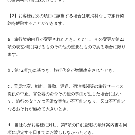
【
2
】お客様は次の項目に該当する場合は取消料なしで旅行契
約を解除することができます。
a．旅行契約内容が変更されたとき。ただし、その変更が第
23
項の表左欄に掲げるものその他の重要なものである場合に限り
ます。
b．第
12
項
(1)
に基づき、旅行代金が増額改定されたとき。
c．天災地変、戦乱、暴動、運送、宿泊機関等の旅行サービス
提供の中止、官公署の命令その他の事由が生じた場合におい
て、旅行の安全かつ円滑な実施が不可能となり、又は不可能と
なるおそれが極めて大きいとき。
d．当社らがお客様に対し、第
5
項の
(2)
に記載の最終案内書を同
項に規定する日までにお渡ししなかったとき。