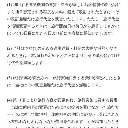
(1) 利用する運送機関の運賃・料金が著しい経済情勢の変化等に
より通常想定される程度を大幅に超えて改訂されたときは、そ
の改訂差額だけ旅行代金を変更いたします。ただし、旅行代金
を増額変更するときは、旅行開始日の前日から起算してさかの
ぼって
15
日目にあたる日より前にお客様に通知いたします。
(2) 当社は本項
(1)
の定める適用運賃・料金の大幅な減額がなさ
れるときは、本項
(1)
の定めるところにより、その減少額だけ旅
行代金を減額します。
(3) 旅行内容が変更され、旅行実施に要する費用が減少したとき
は、当社はその変更差額だけ旅行代金を減額します。
(4) 第
11
項により旅行内容が変更され、旅行実施に要する費用
（当該契約内容の変更のためにその提供を受けなかった旅行サ
ービスに対して取消料、違約料その他既に支払い、又はこれか
ら支払わなければならない費用を含みます。）が増加したとき