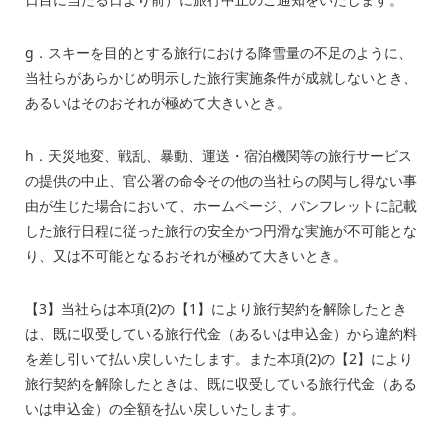
g．スキーを目的とする旅行における降雪量の不足のように、
当社らがあらかじめ明示した旅行実施条件が成就しないとき、
あるいはそのおそれが極めて大きいとき。
h．天災地変、戦乱、暴動、運送・宿泊機関等の旅行サービス
の提供の中止、官公署の命令その他の当社らの関与し得ない事
由が生じた場合において、ホームページ、パンフレットに記載
した旅行日程に従った旅行の安全かつ円滑な実施が不可能とな
り、又は不可能となるおそれが極めて大きいとき。
【
3
】当社らは本項
(2)
の【
1
】により旅行契約を解除したとき
は、既に収受している旅行代金（あるいは申込金）から違約料
を差し引いて払い戻しいたします。また本項
(2)
の【
2
】により
旅行契約を解除したときは、既に収受している旅行代金（ある
いは申込金）の全額を払い戻しいたします。