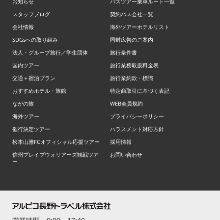
お知らせ
バスツアー乗車ルート一覧
スタッフブログ
契約バス会社一覧
会社情報
海外ツアーホテルリスト
SDGsへの取り組み
同封広告のご案内
法人・グループ旅行／学生団体
旅行条件書
国内ツアー
旅行業務取扱料金表
交通＋宿泊プラン
旅行業約款・標識
おすすめホテル・旅館
特定商取引に基づく表記
ながの旅
WEB会員規約
海外ツアー
プライバシーポリシー
催行決定ツアー
ハラスメント対応方針
松本山雅FCオフィシャル応援ツアー
採用情報
信州ブレイブウォリアーズ観戦ツア
お問い合わせ
ー