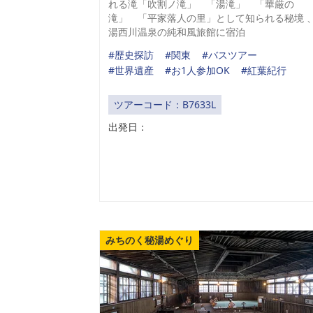
れる滝「吹割ノ滝」 「湯滝」 「華厳の
滝」 「平家落人の里」として知られる秘境 
湯西川温泉の純和風旅館に宿泊
#歴史探訪
#関東
#バスツアー
#世界遺産
#お1人参加OK
#紅葉紀行
ツアーコード：B7633L
出発日：
みちのく秘湯めぐり