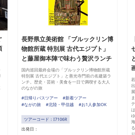
ぐ
長野県立美術館 「ブルックリン博
頭
物館所蔵 特別展 古代エジプト」
と藤屋御本陣で味わう贅沢ランチ
の
国内巡回最終会場の「ブルックリン博物館所蔵
※
特別展 古代エジプト」と善光寺門前の名建築ラ
ス
ンチ。歴史・芸術・美食を一日で満喫する大人
施
のながの旅
#日帰りバスツアー
#新着ツアー
#ながの旅
#北陸・甲信越
#お1人参加OK
ツアーコード：I7106R
出発日：