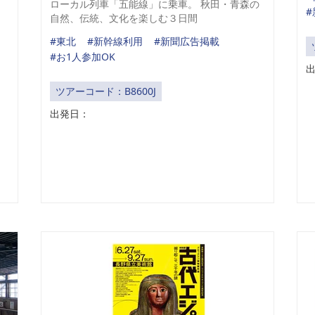
ローカル列車「五能線」に乗車。 秋田・青森の
、
自然、伝統、文化を楽しむ３日間
#東北
#新幹線利用
#新聞広告掲載
#お1人参加OK
ツアーコード：B8600J
出発日：