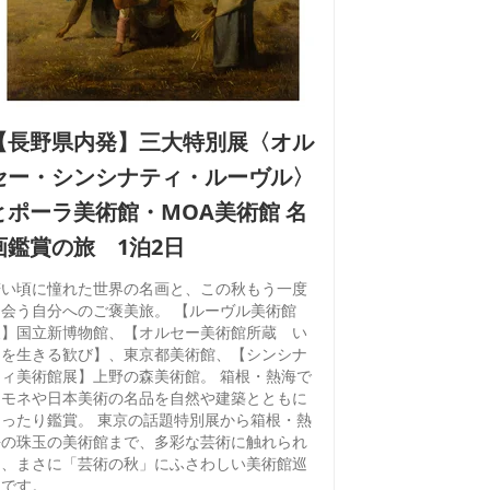
【長野県内発】三大特別展〈オル
セー・シンシナティ・ルーヴル〉
とポーラ美術館・MOA美術館 名
画鑑賞の旅 1泊2日
若い頃に憧れた世界の名画と、この秋もう一度
出会う自分へのご褒美旅。 【ルーヴル美術館
展】国立新博物館、【オルセー美術館所蔵 い
まを生きる歓び】、東京都美術館、【シンシナ
ティ美術館展】上野の森美術館。 箱根・熱海で
はモネや日本美術の名品を自然や建築とともに
ゆったり鑑賞。 東京の話題特別展から箱根・熱
海の珠玉の美術館まで、多彩な芸術に触れられ
る、まさに「芸術の秋」にふさわしい美術館巡
りです。