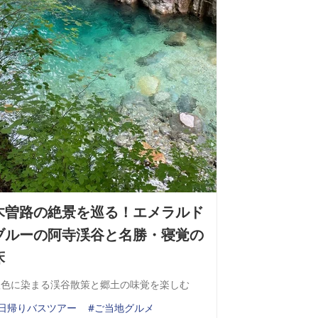
木曽路の絶景を巡る！エメラルド
ブルーの阿寺渓谷と名勝・寝覚の
床
秋色に染まる渓谷散策と郷土の味覚を楽しむ
#日帰りバスツアー
#ご当地グルメ