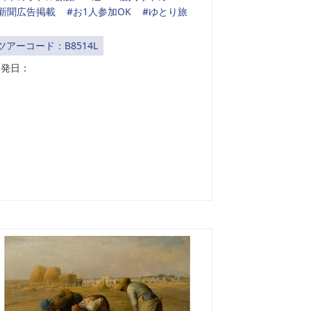
#新聞広告掲載
#お1人参加OK
#ゆとり旅
ツアーコード：B8514L
出発日：