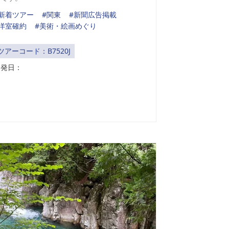
#新着ツアー
#関東
#新聞広告掲載
洋室確約
#美術・絵画めぐり
ツアーコード：B7520J
出発日：