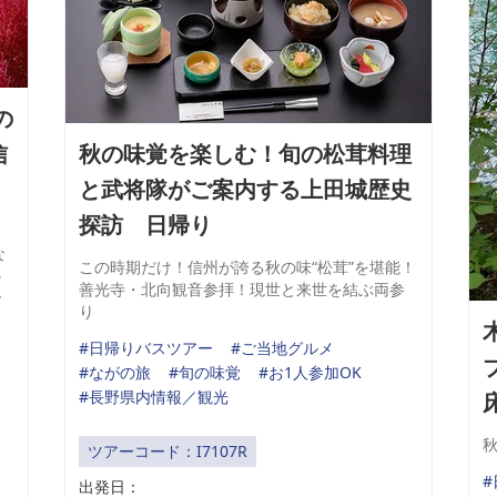
の
信
秋の味覚を楽しむ！旬の松茸料理
と武将隊がご案内する上田城歴史
探訪 日帰り
キ
な
この時期だけ！信州が誇る秋の味“松茸”を堪能！
の
善光寺・北向観音参拝！現世と来世を結ぶ両参
で
り
#日帰りバスツアー
#ご当地グルメ
#ながの旅
#旬の味覚
#お1人参加OK
#長野県内情報／観光
ツアーコード：I7107R
出発日：