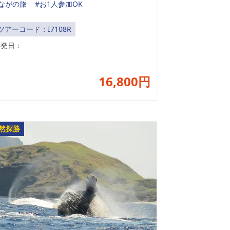
ながの旅
#お1人参加OK
ツアーコード：I7108R
出発日：
16,800円
然探勝