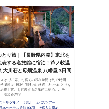
ゆとり旅｜【長野県内発】東北を
代表する名旅館に宿泊！芦ノ牧温
泉 大川荘と母畑温泉 八幡屋 3日間
スは1人2席、お宿での滞在時間は約17時間、
見学場所は1日3か所以内に厳選、3つのゆとりを
お約束！東北を代表する名旅館に宿泊。ホテ
ル・温泉を満喫
#ご当地グルメ
#東北
#バスツアー
日本のホテル旅館100選
#宿入り早め