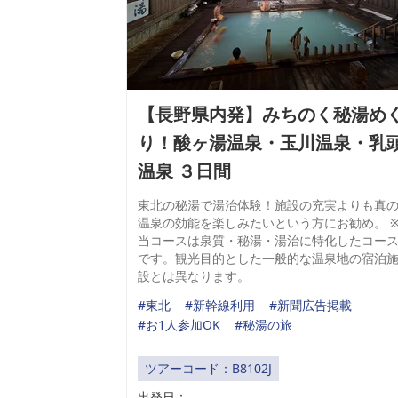
【長野県内発】みちのく秘湯め
り！酸ヶ湯温泉・玉川温泉・乳
温泉 ３日間
東北の秘湯で湯治体験！施設の充実よりも真
温泉の効能を楽しみたいという方にお勧め。 
当コースは泉質・秘湯・湯治に特化したコー
です。観光目的とした一般的な温泉地の宿泊
設とは異なります。
#東北
#新幹線利用
#新聞広告掲載
#お1人参加OK
#秘湯の旅
ツアーコード：B8102J
出発日：