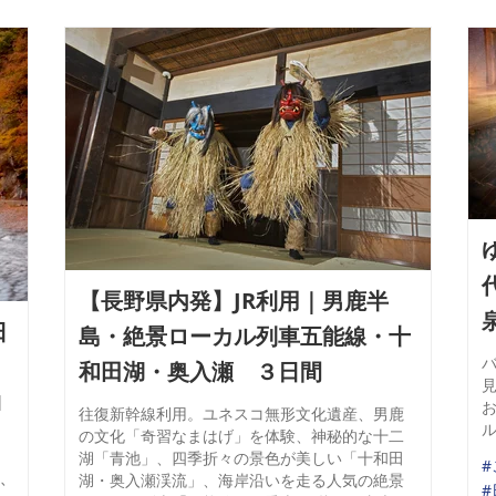
【長野県内発】JR利用｜男鹿半
日
島・絶景ローカル列車五能線・十
バ
和田湖・奥入瀬 ３日間
1
往復新幹線利用。ユネスコ無形文化遺産、男鹿
の文化「奇習なまはげ」を体験、神秘的な十二
湖「青池」、四季折々の景色が美しい「十和田
ふ
湖・奥入瀬渓流」、海岸沿いを走る人気の絶景
#