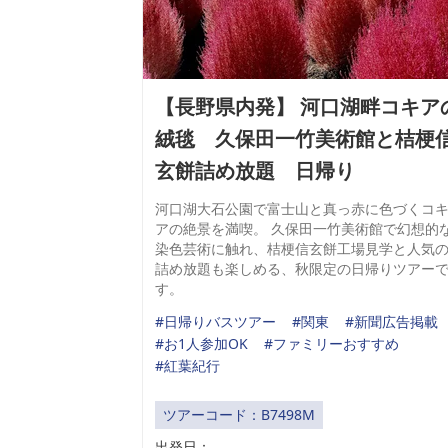
【長野県内発】 河口湖畔コキア
絨毯 久保田一竹美術館と桔梗
玄餅詰め放題 日帰り
河口湖大石公園で富士山と真っ赤に色づくコ
アの絶景を満喫。 久保田一竹美術館で幻想的
染色芸術に触れ、桔梗信玄餅工場見学と人気
詰め放題も楽しめる、秋限定の日帰りツアー
す。
#日帰りバスツアー
#関東
#新聞広告掲載
#お1人参加OK
#ファミリーおすすめ
#紅葉紀行
ツアーコード：B7498M
出発日：