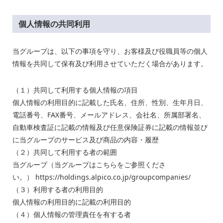
個人情報の共同利用
当グループ
は、以下の事項を守り、お客様
及び役職員等
の個人
情報を共同して
保有及び利用させていただく場合があります。
（１）共同して利用する個人情報の項目
個人情報の利用目的に記載した
氏名、住所、性別、生年月日、
電話番号、
FAX
番号、メールアドレス、会社名、所属部署名、
自動車検査
証に
記載の情報及び任意保険証券に記載の情報並び
に
当グループのサービス及び商品の内容・履歴
（２）共同して利用する者の範囲
当グループ（当グループはこちらをご参照くださ
い。）
https://holdings.alpico.co.jp/groupcompanies/
（
３）利用する者の利用目的
個人情報の利用目的に記載の利用目的
（４）個人情報の管理責任を有する者