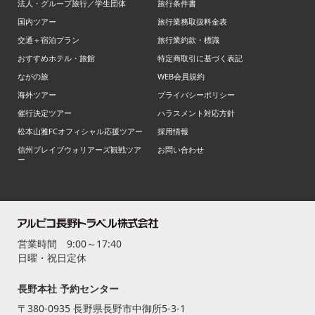
法人・グループ旅行／学生団体
旅行条件書
国内ツアー
旅行業務取扱料金表
交通＋宿泊プラン
旅行業約款・標識
おすすめホテル・旅館
特定商取引に基づく表記
ながの旅
WEB会員規約
海外ツアー
プライバシーポリシー
催行決定ツアー
ハラスメント対応方針
松本山雅FCオフィシャル応援ツアー
採用情報
信州ブレイブウォリアーズ観戦ツア
お問い合わせ
ー
営業時間 9:00～17:40
日曜・祝日定休
長野本社 予約センター
〒380-0935 長野県長野市中御所5-3-1