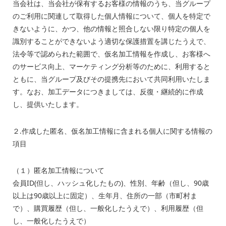
当会社は、当会社が保有するお客様の情報のうち、当グループ
のご利用に関連して取得した個人情報について、個人を特定で
きないように、かつ、他の情報と照合しない限り特定の個人を
識別することができないよう適切な保護措置を講じたうえで、
法令等で認められた範囲で、仮名加工情報を作成し、お客様へ
のサービス向上、マーケティング分析等のために、利用すると
ともに、当グループ及びその提携先において共同利用いたしま
す。なお、加工データにつきましては、反復・継続的に作成
し、提供いたします。
２.作成した匿名、仮名加工情報に含まれる個人に関する情報の
項目
（１）匿名加工情報について
会員ID(但し、ハッシュ化したもの)、性別、年齢（但し、
90歳
以上は90歳以上に固定）、生年月、住所の一部（市町村ま
で）、購買履歴（但し、一般化したうえで）、利用履歴（但
し、一般化したうえで）