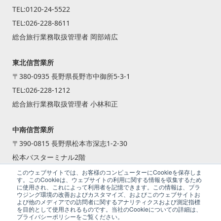
TEL:
0120-24-5522
TEL:
026-228-8611
総合旅行業務取扱管理者 岡部靖広
東北信営業所
〒380-0935 長野県長野市中御所5-3-1
TEL:
026-228-1212
総合旅行業務取扱管理者 小林和正
中南信営業所
〒390-0815 長野県松本市深志1-2-30
松本バスターミナル2階
TEL:
0263-87-2240
このウェブサイトでは、お客様のコンピューターにCookieを保存しま
す。このCookieは、ウェブサイトの利用に関する情報を収集するため
総合旅行業務取扱管理者 籾倉 一斗
に使用され、これによって利用者を記憶できます。この情報は、ブラ
ウジング環境の改善およびカスタマイズ、およびこのウェブサイトお
よび他のメディアでの訪問者に関するアナリティクスおよび測定指標
を目的として使用されるものです。当社のCookieについての詳細は、
プライバシーポリシーをご覧ください。