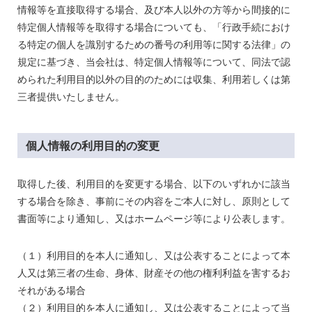
情報等を直接取得する場合、及び本人以外の方等から間接的に
特定個人情報等を取得する場合についても、「行政手続におけ
る特定の個人を識別するための番号の利用等に関する法律」の
規定に基づき、当会社は、特定個人情報等について、同法で認
められた利用目的以外の目的のためには収集、利用
若しくは
第
三者提供いたしません。
個人情報の利用目的の変更
取得した後、利用目的を変更する場合、以下のいずれかに該当
する場合を除き、
事前に
その
内容
を
ご本人に対し、原則として
書面等により
通知し、
又はホームページ等により公表
します。
（１）利用目的を本人に通知し、又は公表することによって本
人又は第三者の生命、身体、財産その他の権利利益を害するお
それがある場合
（２）利用目的を本人に通知し、又は公表することによって当