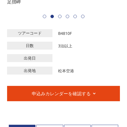
足摺岬
シ
品
ツアーコード
B4810F
日数
3泊以上
出発日
出発地
松本空港
申込みカレンダーを確認する