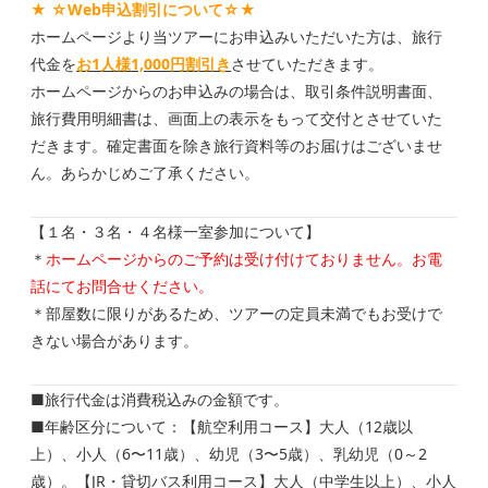
★
☆Web申込割引について☆★
ホームページより当ツアーにお申込みいただいた方は、旅行
代金を
お1人様1,000
円割引き
させていただきます。
ホームページからのお申込みの場合は、取引条件説明書面、
旅行費用明細書は、画面上の表示をもって交付とさせていた
だきます。確定書面を除き旅行資料等のお届けはございませ
ん。あらかじめご了承ください。
【１名・３名・４名様一室参加について】
＊
ホームページからのご予約は受け付けておりません。お電
話にてお問合せください。
＊部屋数に限りがあるため、ツアーの定員未満でもお受けで
きない場合があります。
■旅行代金は消費税込みの金額です。
■年齢区分について：【航空利用コース】大人（12歳以
上）、小人（6〜11歳）、幼児（3〜5歳）、乳幼児（0～2
歳）。【JR・貸切バス利用コース】大人（中学生以上）、小人