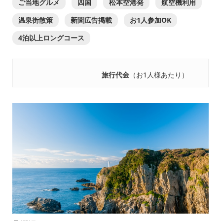
ご当地グルメ
四国
松本空港発
航空機利用
温泉街散策
新聞広告掲載
お1人参加OK
4泊以上ロングコース
旅行代金
（お1人様あたり）