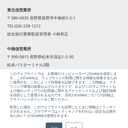
東北信営業所
〒380-0935 長野県長野市中御所5-3-1
TEL:
026-228-1212
総合旅行業務取扱管理者 小林和正
中南信営業所
〒390-0815 長野県松本市深志1-2-30
松本バスターミナル2階
TEL:
0263-87-2240
このウェブサイトでは、お客様のコンピューターにCookieを保存しま
す。このCookieは、ウェブサイトの利用に関する情報を収集するため
総合旅行業務取扱管理者 籾倉 一斗
に使用され、これによって利用者を記憶できます。この情報は、ブラ
ウジング環境の改善およびカスタマイズ、およびこのウェブサイトお
よび他のメディアでの訪問者に関するアナリティクスおよび測定指標
を目的として使用されるものです。当社のCookieについての詳細は、
プライバシーポリシーをご覧ください。
拒否した場合、このウェブサイトを訪問したときに情報はトラッキン
グされません。ブラウザーではトラッキングを行わない設定を記憶す
るために1つのCookieが使用されます。
© 2026 ALPICO Nagano Travel Co.,Ltd.