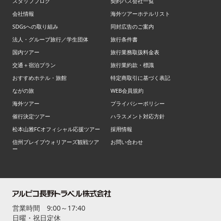
スタッフブログ
契約バス会社一覧
会社情報
海外ツアーホテルリスト
SDGsへの取り組み
同封広告のご案内
法人・グループ旅行／学生団体
旅行条件書
国内ツアー
旅行業務取扱料金表
交通＋宿泊プラン
旅行業約款・標識
おすすめホテル・旅館
特定商取引に基づく表記
ながの旅
WEB会員規約
海外ツアー
プライバシーポリシー
催行決定ツアー
ハラスメント対応方針
松本山雅FCオフィシャル応援ツアー
採用情報
信州ブレイブウォリアーズ観戦ツア
お問い合わせ
ー
営業時間 9:00～17:40
日曜・祝日定休