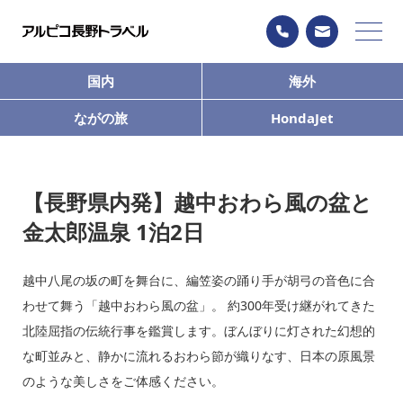
国内
海外
ながの旅
HondaJet
【長野県内発】越中おわら風の盆と
金太郎温泉 1泊2日
越中八尾の坂の町を舞台に、編笠姿の踊り手が胡弓の音色に合
わせて舞う「越中おわら風の盆」。 約300年受け継がれてきた
北陸屈指の伝統行事を鑑賞します。ぼんぼりに灯された幻想的
な町並みと、静かに流れるおわら節が織りなす、日本の原風景
のような美しさをご体感ください。