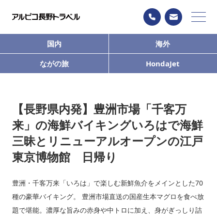
国内
海外
ながの旅
HondaJet
【長野県内発】豊洲市場「千客万
来」の海鮮バイキングいろはで海鮮
三昧とリニューアルオープンの江戸
東京博物館 日帰り
豊洲・千客万来「いろは」で楽しむ新鮮魚介をメインとした70
種の豪華バイキング。 豊洲市場直送の国産生本マグロを食べ放
題で堪能。濃厚な旨みの赤身や中トロに加え、身がぎっしり詰