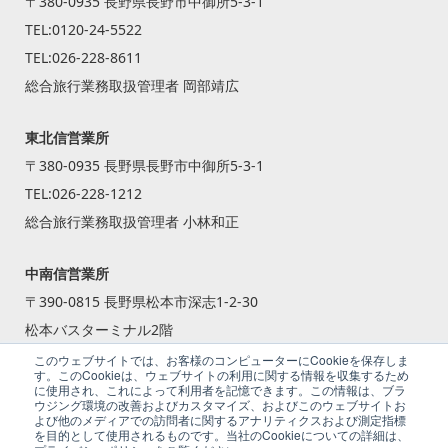
〒380-0935 長野県長野市中御所5-3-1
TEL:
0120-24-5522
TEL:
026-228-8611
総合旅行業務取扱管理者 岡部靖広
東北信営業所
〒380-0935 長野県長野市中御所5-3-1
TEL:
026-228-1212
総合旅行業務取扱管理者 小林和正
中南信営業所
〒390-0815 長野県松本市深志1-2-30
松本バスターミナル2階
TEL:
0263-87-2240
このウェブサイトでは、お客様のコンピューターにCookieを保存しま
す。このCookieは、ウェブサイトの利用に関する情報を収集するため
総合旅行業務取扱管理者 籾倉 一斗
に使用され、これによって利用者を記憶できます。この情報は、ブラ
ウジング環境の改善およびカスタマイズ、およびこのウェブサイトお
よび他のメディアでの訪問者に関するアナリティクスおよび測定指標
を目的として使用されるものです。当社のCookieについての詳細は、