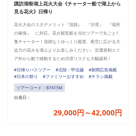
諏訪湖祭湖上花火大会《チャーター船で湖上から
見る花火》日帰り
花火大会の３大デメリット『混雑』 『渋滞』 『場所
の確保』 に対応。花火観覧船を当社ツアーで丸ごと1
隻チャーター！混雑なくゆっくり鑑賞、夜空に広がる大
迫力の花火を湖上よりお楽しみください。交通規制エリ
ア外から船で移動するため渋滞リスクも大幅緩和！
#日帰りバスツアー
#北陸・甲信越
#新聞広告掲載
#日本の祭り
#ファミリーおすすめ
#チラシ掲載
ツアーコード：B7415M
出発日：
29,000円～42,000円