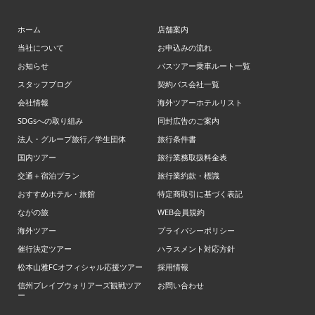
ホーム
店舗案内
当社について
お申込みの流れ
お知らせ
バスツアー乗車ルート一覧
スタッフブログ
契約バス会社一覧
会社情報
海外ツアーホテルリスト
SDGsへの取り組み
同封広告のご案内
法人・グループ旅行／学生団体
旅行条件書
国内ツアー
旅行業務取扱料金表
交通＋宿泊プラン
旅行業約款・標識
おすすめホテル・旅館
特定商取引に基づく表記
ながの旅
WEB会員規約
海外ツアー
プライバシーポリシー
催行決定ツアー
ハラスメント対応方針
松本山雅FCオフィシャル応援ツアー
採用情報
信州ブレイブウォリアーズ観戦ツア
お問い合わせ
ー