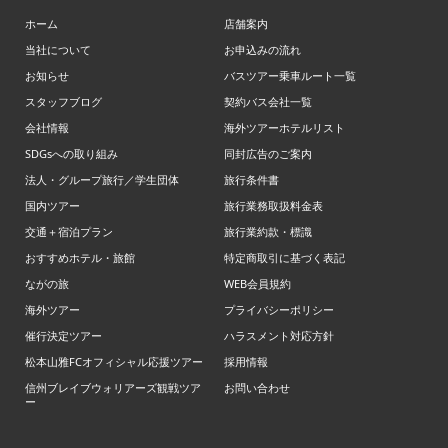
ホーム
店舗案内
当社について
お申込みの流れ
お知らせ
バスツアー乗車ルート一覧
スタッフブログ
契約バス会社一覧
会社情報
海外ツアーホテルリスト
SDGsへの取り組み
同封広告のご案内
法人・グループ旅行／学生団体
旅行条件書
国内ツアー
旅行業務取扱料金表
交通＋宿泊プラン
旅行業約款・標識
おすすめホテル・旅館
特定商取引に基づく表記
ながの旅
WEB会員規約
海外ツアー
プライバシーポリシー
催行決定ツアー
ハラスメント対応方針
松本山雅FCオフィシャル応援ツアー
採用情報
信州ブレイブウォリアーズ観戦ツア
お問い合わせ
ー