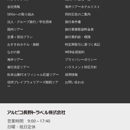
会社情報
海外ツアーホテルリスト
SDGsへの取り組み
同封広告のご案内
法人・グループ旅行／学生団体
旅行条件書
国内ツアー
旅行業務取扱料金表
交通＋宿泊プラン
旅行業約款・標識
おすすめホテル・旅館
特定商取引に基づく表記
ながの旅
WEB会員規約
海外ツアー
プライバシーポリシー
催行決定ツアー
ハラスメント対応方針
松本山雅FCオフィシャル応援ツアー
採用情報
信州ブレイブウォリアーズ観戦ツア
お問い合わせ
ー
営業時間 9:00～17:40
日曜・祝日定休