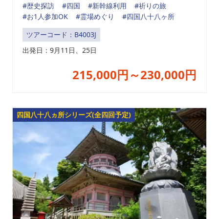
#歴史探訪
#四国
#新幹線利用
#祈りの旅
#お1人参加OK
#霊場めぐり
#四国八十八ヶ所
ツアーコード：B4003J
出発日：
9月11日、25日
215,000円～230,000円
四国八十八ヵ所シリーズ(全四回予定)