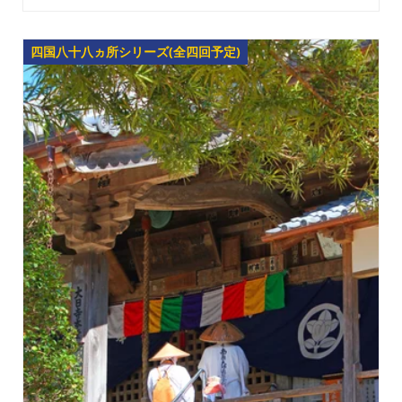
四国八十八ヵ所シリーズ(全四回予定)