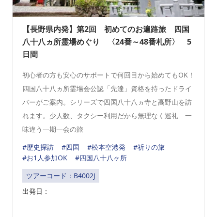
【長野県内発】第2回 初めてのお遍路旅 四国
八十八ヵ所霊場めぐり 〈24番～48番札所〉 5
日間
初心者の方も安心のサポートで何回目から始めてもOK！
四国八十八ヵ所霊場会公認「先達」資格を持ったドライ
バーがご案内。シリーズで四国八十八ヵ寺と高野山を訪
れます。少人数、タクシー利用だから無理なく巡礼 一
味違う一期一会の旅
#歴史探訪
#四国
#松本空港発
#祈りの旅
#お1人参加OK
#四国八十八ヶ所
ツアーコード：B4002J
出発日：