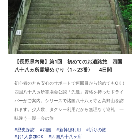
【長野県内発】第1回 初めてのお遍路旅 四国
八十八ヵ所霊場めぐり〈1～23番〉 4日間
初心者の方も安心のサポートで何回目から始めてもOK！
四国八十八ヵ所霊場会公認「先達」資格を持ったドライ
バーがご案内。シリーズで諸国八十八ヵ寺と高野山を訪
れます。少人数、タクシー利用だから無理なく巡礼 一
味違う一期一会の旅
#歴史探訪
#四国
#新幹線利用
#祈りの旅
#お1人参加OK
#四国八十八ヶ所