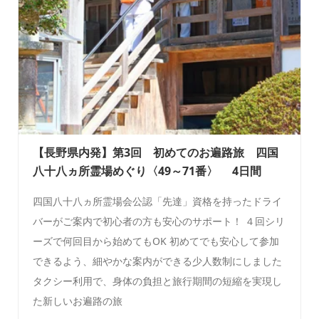
【長野県内発】第3回 初めてのお遍路旅 四国
八十八ヵ所霊場めぐり〈49～71番〉 4日間
四国八十八ヵ所霊場会公認「先達」資格を持ったドライ
バーがご案内で初心者の方も安心のサポート！ ４回シリ
ーズで何回目から始めてもOK 初めてでも安心して参加
できるよう、細やかな案内ができる少人数制にしました
タクシー利用で、身体の負担と旅行期間の短縮を実現し
た新しいお遍路の旅