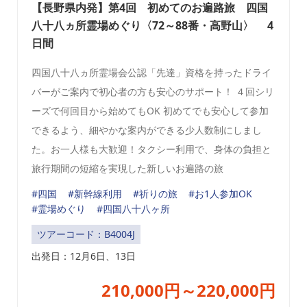
【長野県内発】第4回 初めてのお遍路旅 四国
八十八ヵ所霊場めぐり〈72～88番・高野山〉 4
日間
四国八十八ヵ所霊場会公認「先達」資格を持ったドライ
バーがご案内で初心者の方も安心のサポート！ ４回シリ
ーズで何回目から始めてもOK 初めてでも安心して参加
できるよう、細やかな案内ができる少人数制にしまし
た。お一人様も大歓迎！タクシー利用で、身体の負担と
旅行期間の短縮を実現した新しいお遍路の旅
#四国
#新幹線利用
#祈りの旅
#お1人参加OK
#霊場めぐり
#四国八十八ヶ所
ツアーコード：B4004J
出発日：
12月6日、13日
210,000円～220,000円