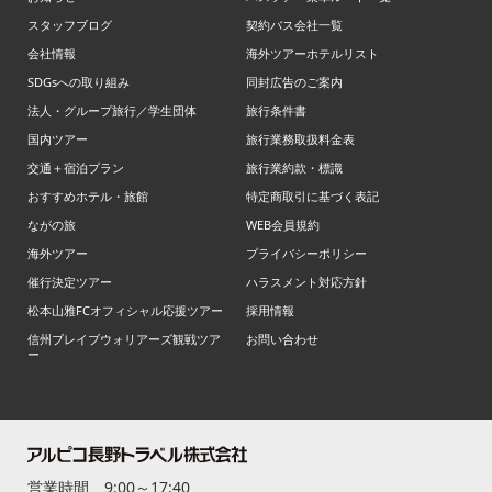
スタッフブログ
契約バス会社一覧
会社情報
海外ツアーホテルリスト
SDGsへの取り組み
同封広告のご案内
法人・グループ旅行／学生団体
旅行条件書
国内ツアー
旅行業務取扱料金表
交通＋宿泊プラン
旅行業約款・標識
おすすめホテル・旅館
特定商取引に基づく表記
ながの旅
WEB会員規約
海外ツアー
プライバシーポリシー
催行決定ツアー
ハラスメント対応方針
松本山雅FCオフィシャル応援ツアー
採用情報
信州ブレイブウォリアーズ観戦ツア
お問い合わせ
ー
営業時間 9:00～17:40