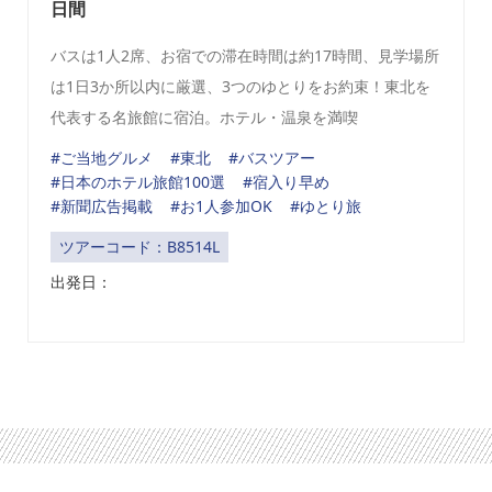
日間
バスは1人2席、お宿での滞在時間は約17時間、見学場所
は1日3か所以内に厳選、3つのゆとりをお約束！東北を
代表する名旅館に宿泊。ホテル・温泉を満喫
#ご当地グルメ
#東北
#バスツアー
#日本のホテル旅館100選
#宿入り早め
#新聞広告掲載
#お1人参加OK
#ゆとり旅
ツアーコード：B8514L
出発日：