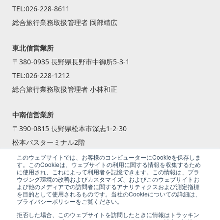
TEL:
026-228-8611
総合旅行業務取扱管理者 岡部靖広
東北信営業所
〒380-0935 長野県長野市中御所5-3-1
TEL:
026-228-1212
総合旅行業務取扱管理者 小林和正
中南信営業所
〒390-0815 長野県松本市深志1-2-30
松本バスターミナル2階
TEL:
0263-87-2240
このウェブサイトでは、お客様のコンピューターにCookieを保存しま
す。このCookieは、ウェブサイトの利用に関する情報を収集するため
総合旅行業務取扱管理者 籾倉 一斗
に使用され、これによって利用者を記憶できます。この情報は、ブラ
ウジング環境の改善およびカスタマイズ、およびこのウェブサイトお
よび他のメディアでの訪問者に関するアナリティクスおよび測定指標
を目的として使用されるものです。当社のCookieについての詳細は、
プライバシーポリシーをご覧ください。
拒否した場合、このウェブサイトを訪問したときに情報はトラッキン