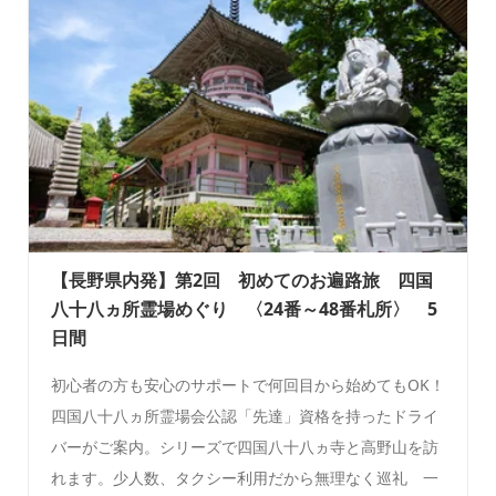
【長野県内発】第2回 初めてのお遍路旅 四国
八十八ヵ所霊場めぐり 〈24番～48番札所〉 5
日間
初心者の方も安心のサポートで何回目から始めてもOK！
四国八十八ヵ所霊場会公認「先達」資格を持ったドライ
バーがご案内。シリーズで四国八十八ヵ寺と高野山を訪
れます。少人数、タクシー利用だから無理なく巡礼 一