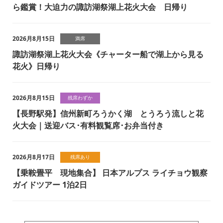
ら鑑賞！大迫力の諏訪湖祭湖上花火大会 日帰り
2026月8月15日
満席
諏訪湖祭湖上花火大会《チャーター船で湖上から見る
花火》日帰り
2026月8月15日
残席わずか
【長野駅発】信州新町ろうかく湖 とうろう流しと花
火大会｜送迎バス･有料観覧席･お弁当付き
2026月8月17日
残席あり
【乗鞍畳平 現地集合】 日本アルプス ライチョウ観察
ガイドツアー 1泊2日