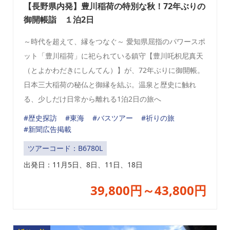
【長野県内発】豊川稲荷の特別な秋！72年ぶりの
御開帳詣 １泊2日
～時代を超えて、縁をつなぐ～ 愛知県屈指のパワースポ
ット「豊川稲荷」に祀られている鎮守【豊川吒枳尼真天
（とよかわだきにしんてん）】が、72年ぶりに御開帳。
日本三大稲荷の秘仏と御縁を結ぶ。温泉と歴史に触れ
る、少しだけ日常から離れる1泊2日の旅へ
#歴史探訪
#東海
#バスツアー
#祈りの旅
#新聞広告掲載
ツアーコード：B6780L
出発日：
11月5日、8日、11日、18日
39,800円～43,800円