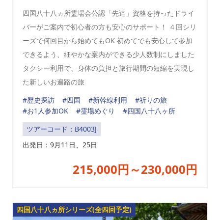
四国八十八ヵ所霊場会公認「先達」資格を持ったドライ
バーがご案内で初心者の方も安心のサポート！ ４回シリ
ーズで何回目から始めてもOK 初めてでも安心して参加
できるよう、細やかな案内ができる少人数制にしました
タクシー利用で、身体の負担と旅行期間の短縮を実現し
た新しいお遍路の旅
#歴史探訪
#四国
#新幹線利用
#祈りの旅
#お1人参加OK
#霊場めぐり
#四国八十八ヶ所
ツアーコード：B4003J
出発日：
9月11日、25日
215,000円～230,000円
四国八十八ヵ所シリーズ(全四回予定)