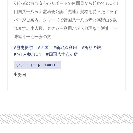
初心者の方も安心のサポートで何回目から始めてもOK！
四国八十八ヵ所霊場会公認「先達」資格を持ったドライ
バーがご案内。シリーズで諸国八十八ヵ寺と高野山を訪
れます。少人数、タクシー利用だから無理なく巡礼 一
味違う一期一会の旅
#歴史探訪
#四国
#新幹線利用
#祈りの旅
#お1人参加OK
#四国八十八ヶ所
ツアーコード：B4001J
出発日：