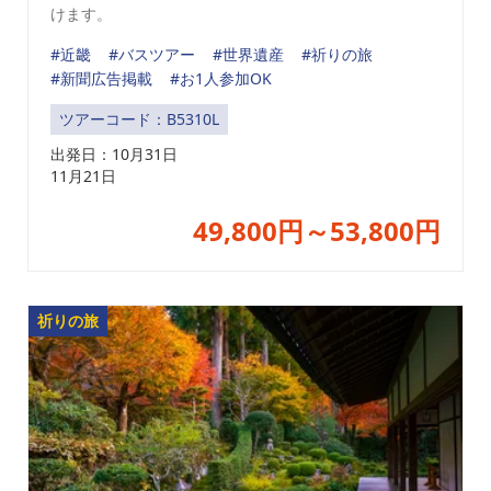
けます。
#近畿
#バスツアー
#世界遺産
#祈りの旅
#新聞広告掲載
#お1人参加OK
ツアーコード：B5310L
出発日：
10月31日
11月21日
49,800円～53,800円
祈りの旅