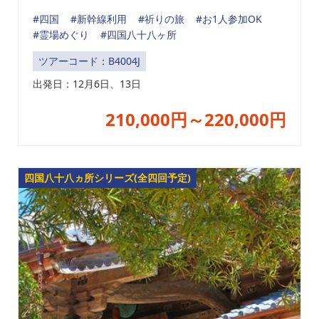
#四国
#新幹線利用
#祈りの旅
#お1人参加OK
#霊場めぐり
#四国八十八ヶ所
ツアーコード：B4004J
出発日：
12月6日、13日
210,000円～220,000円
四国八十八ヵ所シリーズ(全四回予定)