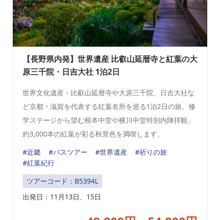
【長野県内発】世界遺産 比叡山延暦寺と紅葉の大
原三千院・日吉大社 1泊2日
世界文化遺産・比叡山延暦寺や大原三千院、日吉大社な
ど京都・滋賀を代表する紅葉名所を巡る1泊2日の旅。修
学ステージから望む根本中堂や横川中堂特別内陣拝観、
約3,000本の紅葉が彩る秋景色を満喫します。
#近畿
#バスツアー
#世界遺産
#祈りの旅
#紅葉紀行
ツアーコード：B5394L
出発日：
11月13日、15日