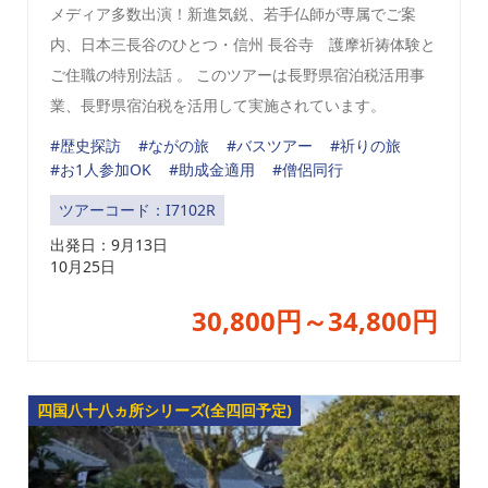
メディア多数出演！新進気鋭、若手仏師が専属でご案
内、日本三長谷のひとつ・信州 長谷寺 護摩祈祷体験と
ご住職の特別法話 。 このツアーは長野県宿泊税活用事
業、長野県宿泊税を活用して実施されています。
#歴史探訪
#ながの旅
#バスツアー
#祈りの旅
#お1人参加OK
#助成金適用
#僧侶同行
ツアーコード：I7102R
出発日：
9月13日
10月25日
30,800円～34,800円
四国八十八ヵ所シリーズ(全四回予定)