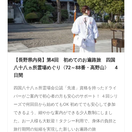
【長野県内発】第4回 初めてのお遍路旅 四国
八十八ヵ所霊場めぐり〈72～88番・高野山〉 4
日間
四国八十八ヵ所霊場会公認「先達」資格を持ったドライ
バーがご案内で初心者の方も安心のサポート！ ４回シリ
ーズで何回目から始めてもOK 初めてでも安心して参加
できるよう、細やかな案内ができる少人数制にしまし
た。お一人様も大歓迎！タクシー利用で、身体の負担と
旅行期間の短縮を実現した新しいお遍路の旅