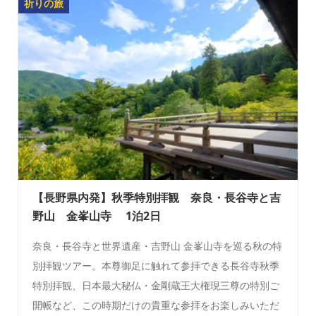
祈りの旅
【長野県内発】秋季特別拝観 奈良・長谷寺と吉
野山 金峯山寺 1泊2日
奈良・長谷寺と世界遺産・吉野山 金峯山寺を巡る秋の特
別拝観ツアー。本尊御足に触れて参拝できる長谷寺秋季
特別拝観、日本最大秘仏・金剛蔵王大権現三尊の特別ご
開帳など、この時期だけの貴重な参拝をお楽しみいただ