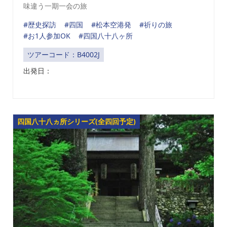
味違う一期一会の旅
#歴史探訪
#四国
#松本空港発
#祈りの旅
#お1人参加OK
#四国八十八ヶ所
ツアーコード：B4002J
出発日：
四国八十八ヵ所シリーズ(全四回予定)