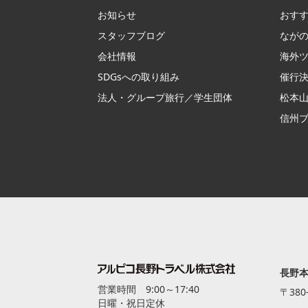
お知らせ
おす
スタッフブログ
なが
会社情報
海外
SDGsへの取り組み
催行
法人・グループ旅行／学生団体
松本山
信州
長野本
営業時間 9:00～17:40
〒380
日曜・祝日定休