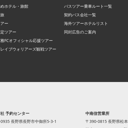
すめホテル・旅館
バスツアー乗車ルート一覧
の旅
契約バス会社一覧
ツアー
海外ツアーホテルリスト
決定ツアー
同封広告のご案内
雅FCオフィシャル応援ツアー
ブレイブウォリアーズ観戦ツアー
社 予約センター
中南信営業所
-0935 長野県長野市中御所5-3-1
〒390-0815 長野県松本