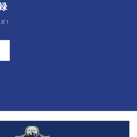
録
ーズ！