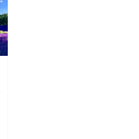
ん
良
の