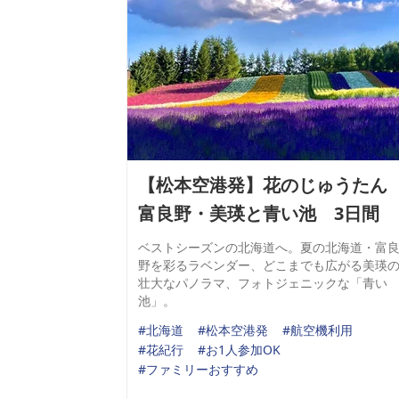
【松本空港発】花のじゅうた
富良野・美瑛と青い池 3日間
ベストシーズンの北海道へ。夏の北海道・富
野を彩るラベンダー、どこまでも広がる美瑛
壮大なパノラマ、フォトジェニックな「青い
池」。
#北海道
#松本空港発
#航空機利用
#花紀行
#お1人参加OK
#ファミリーおすすめ