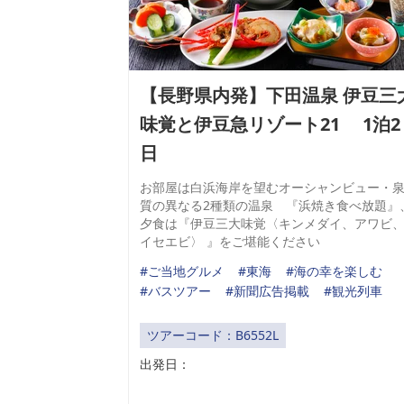
【長野県内発】下田温泉 伊豆三
味覚と伊豆急リゾート21 1泊2
日
お部屋は白浜海岸を望むオーシャンビュー・
質の異なる2種類の温泉 『浜焼き食べ放題』
夕食は『伊豆三大味覚〈キンメダイ、アワビ
イセエビ〉 』をご堪能ください
#ご当地グルメ
#東海
#海の幸を楽しむ
#バスツアー
#新聞広告掲載
#観光列車
ツアーコード：B6552L
出発日：