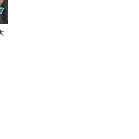
大
泉
、
、