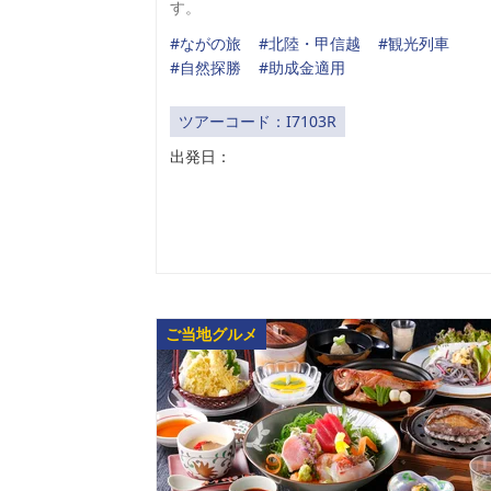
す。
#ながの旅
#北陸・甲信越
#観光列車
#自然探勝
#助成金適用
ツアーコード：I7103R
出発日：
ご当地グルメ