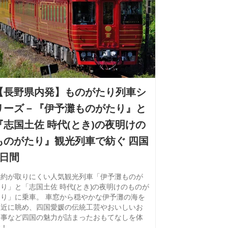
【長野県内発】ものがたり列車シ
リーズ－『伊予灘ものがたり』と
『志国土佐 時代(とき)の夜明けの
ものがたり』観光列車で紡ぐ 四国
4日間
予約が取りにくい人気観光列車「伊予灘ものが
り」と「志国土佐 時代(とき)の夜明けのものが
たり」に乗車。 車窓から穏やかな伊予灘の海を
間近に眺め、四国愛媛の伝統工芸やおいしいお
食事など四国の魅力が詰まったおもてなしを体
験！