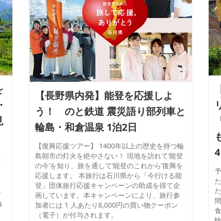
を
【長野県内発】能登を応援しよ
・
う！ のと鉄道 震災語り部列車と
見
輪島・和倉温泉 1泊2日
【復興応援ツアー】 1400年以上の歴史を持つ輪
乗
島朝市の灯火を絶やさない！ 現地を訪れて‘能登
の
の今’を知り、旅を通して‘能登のこれから’復興を
」
応援します。 本旅行は石川県から「今行ける能
た
」
登」団体旅行応援キャンペーンの助成を得て企
ガ
画しています。本キャンペーンにより、旅行参
事
加者には 1 人あたり8,000円の買い物クーポン
（電子）が付与されます。