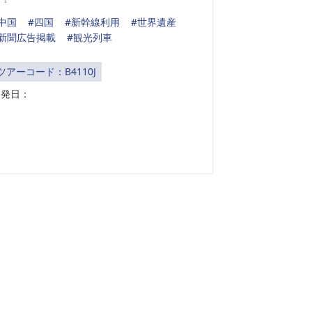
中国
#四国
#新幹線利用
#世界遺産
#新聞広告掲載
#観光列車
ツアーコード：B4110J
出発日：