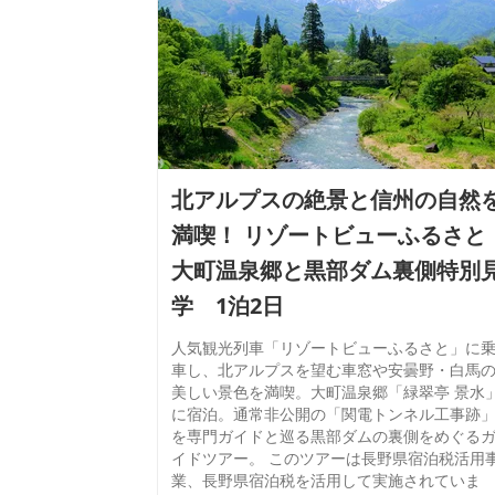
北アルプスの絶景と信州の自然
満喫！ リゾートビューふるさと
大町温泉郷と黒部ダム裏側特別
学 1泊2日
人気観光列車「リゾートビューふるさと」に
車し、北アルプスを望む車窓や安曇野・白馬
美しい景色を満喫。大町温泉郷「緑翠亭 景水
に宿泊。通常非公開の「関電トンネル工事跡
を専門ガイドと巡る黒部ダムの裏側をめぐる
イドツアー。 このツアーは長野県宿泊税活用
業、長野県宿泊税を活用して実施されていま