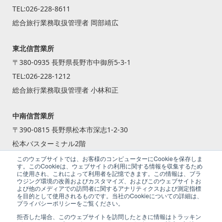
TEL:
026-228-8611
総合旅行業務取扱管理者 岡部靖広
東北信営業所
〒380-0935 長野県長野市中御所5-3-1
TEL:
026-228-1212
総合旅行業務取扱管理者 小林和正
中南信営業所
〒390-0815 長野県松本市深志1-2-30
松本バスターミナル2階
TEL:
0263-87-2240
このウェブサイトでは、お客様のコンピューターにCookieを保存しま
す。このCookieは、ウェブサイトの利用に関する情報を収集するため
総合旅行業務取扱管理者 籾倉 一斗
に使用され、これによって利用者を記憶できます。この情報は、ブラ
ウジング環境の改善およびカスタマイズ、およびこのウェブサイトお
よび他のメディアでの訪問者に関するアナリティクスおよび測定指標
を目的として使用されるものです。当社のCookieについての詳細は、
プライバシーポリシーをご覧ください。
拒否した場合、このウェブサイトを訪問したときに情報はトラッキン