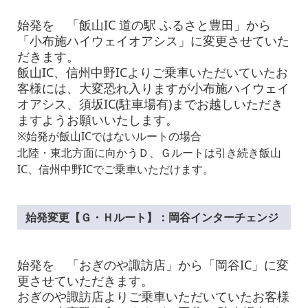
始発を 「飯山IC 道の駅 ふるさと豊田
」
から
「
小布施ハイウェイオアシス
」
に変更させていた
だきます。
飯山IC、信州中野ICよりご乗車いただいていたお
客様には、大変恐れ入りますが小布施ハイウェイ
オアシス、須坂IC(駐車場有)までお越しいただき
ますようお願いいたします。
※始発が飯山ICではないルートの場合
北陸・東北方面に向かう
Ｄ、Ｇ
ルートは引き続き飯山
IC、信州中野ICでご乗車いただけます。
始発変更【Ｇ・Ｈルート】：岡谷インターチェンジ
始発を 「おぎのや諏訪店
」
から
「岡谷IC
」
に変
更させていただきます。
おぎのや諏訪店
よりご乗車いただいていたお客様