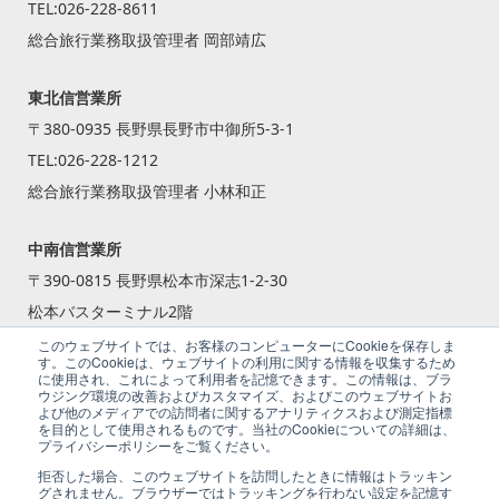
TEL:
026-228-8611
総合旅行業務取扱管理者 岡部靖広
東北信営業所
〒380-0935 長野県長野市中御所5-3-1
TEL:
026-228-1212
総合旅行業務取扱管理者 小林和正
中南信営業所
〒390-0815 長野県松本市深志1-2-30
松本バスターミナル2階
TEL:
0263-87-2240
このウェブサイトでは、お客様のコンピューターにCookieを保存しま
す。このCookieは、ウェブサイトの利用に関する情報を収集するため
総合旅行業務取扱管理者 籾倉 一斗
に使用され、これによって利用者を記憶できます。この情報は、ブラ
ウジング環境の改善およびカスタマイズ、およびこのウェブサイトお
よび他のメディアでの訪問者に関するアナリティクスおよび測定指標
を目的として使用されるものです。当社のCookieについての詳細は、
プライバシーポリシーをご覧ください。
拒否した場合、このウェブサイトを訪問したときに情報はトラッキン
グされません。ブラウザーではトラッキングを行わない設定を記憶す