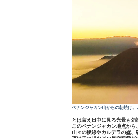
ペナンジャカン山からの朝焼け。ど
とは言え日中に見る光景も勿
このペナンジャカン地点から
山々の稜線やカルデラの壁、