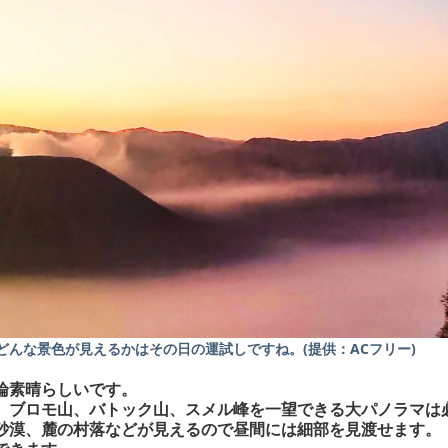
んな景色が見えるかはその日の運試しですね。(提供：ACフリー)
論素晴らしいです。
、ブロモ山、バトック山、スメル峰を一望できる大パノラマは
砂漠、麓の村落などが見えるので昼間には細部を見渡せます。