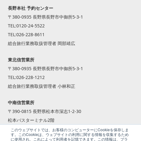
長野本社 予約センター
〒380-0935 長野県長野市中御所5-3-1
TEL:
0120-24-5522
TEL:
026-228-8611
総合旅行業務取扱管理者 岡部靖広
東北信営業所
〒380-0935 長野県長野市中御所5-3-1
TEL:
026-228-1212
総合旅行業務取扱管理者 小林和正
中南信営業所
〒390-0815 長野県松本市深志1-2-30
松本バスターミナル2階
TEL:
0263-87-2240
このウェブサイトでは、お客様のコンピューターにCookieを保存しま
す。このCookieは、ウェブサイトの利用に関する情報を収集するため
総合旅行業務取扱管理者 籾倉 一斗
に使用され、これによって利用者を記憶できます。この情報は、ブラ