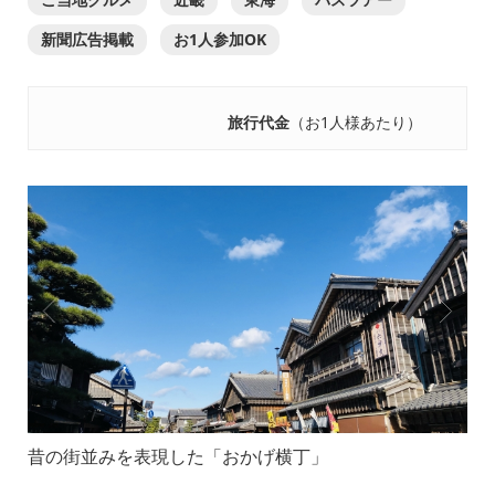
新聞広告掲載
お1人参加OK
旅行代金
（お1人様あたり）
昔の街並みを表現した「おかげ横丁」
朝