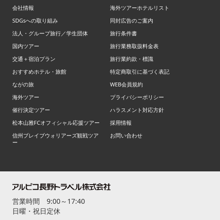
会社情報
海外ツアーホテルリスト
SDGsへの取り組み
同封広告のご案内
法人・グループ旅行／学生団体
旅行条件書
国内ツアー
旅行業務取扱料金表
交通＋宿泊プラン
旅行業約款・標識
おすすめホテル・旅館
特定商取引に基づく表記
ながの旅
WEB会員規約
海外ツアー
プライバシーポリシー
催行決定ツアー
ハラスメント対応方針
松本山雅FCオフィシャル応援ツアー
採用情報
信州ブレイブウォリアーズ観戦ツア
お問い合わせ
ー
営業時間 9:00～17:40
日曜・祝日定休