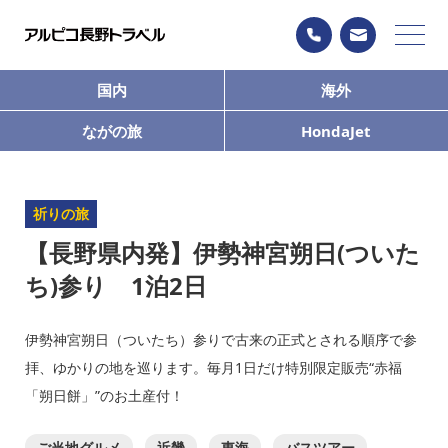
国内
海外
ながの旅
HondaJet
祈りの旅
【長野県内発】伊勢神宮朔日(ついた
ち)参り 1泊2日
伊勢神宮朔日（ついたち）参りで古来の正式とされる順序で参
拝、ゆかりの地を巡ります。毎月1日だけ特別限定販売“赤福
「朔日餅」”のお土産付！
ご当地グルメ
近畿
東海
バスツアー