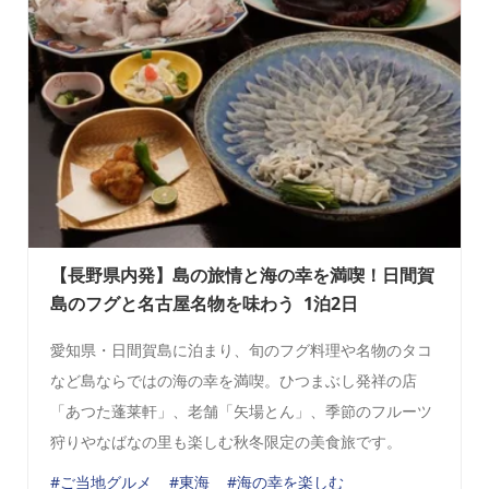
【長野県内発】島の旅情と海の幸を満喫！日間賀
島のフグと名古屋名物を味わう 1泊2日
愛知県・日間賀島に泊まり、旬のフグ料理や名物のタコ
など島ならではの海の幸を満喫。ひつまぶし発祥の店
「あつた蓬莱軒」、老舗「矢場とん」、季節のフルーツ
狩りやなばなの里も楽しむ秋冬限定の美食旅です。
#ご当地グルメ
#東海
#海の幸を楽しむ