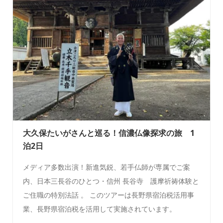
大久保たいがさんと巡る！信濃仏像探求の旅 1
泊2日
メディア多数出演！新進気鋭、若手仏師が専属でご案
内、日本三長谷のひとつ・信州 長谷寺 護摩祈祷体験と
ご住職の特別法話 。 このツアーは長野県宿泊税活用事
業、長野県宿泊税を活用して実施されています。