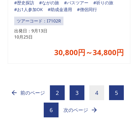
#歴史探訪
#ながの旅
#バスツアー
#祈りの旅
#お1人参加OK
#助成金適用
#僧侶同行
ツアーコード：I7102R
出発日：
9月13日
10月25日
30,800円～34,800円
2
3
4
5
前のページ
6
次のページ