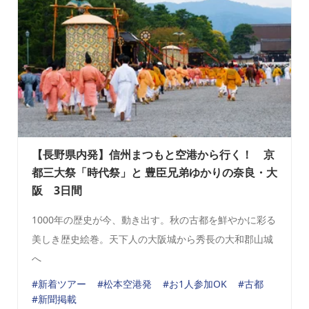
【長野県内発】信州まつもと空港から行く！ 京
都三大祭「時代祭」と 豊臣兄弟ゆかりの奈良・大
阪 3日間
1000年の歴史が今、動き出す。秋の古都を鮮やかに彩る
美しき歴史絵巻。天下人の大阪城から秀長の大和郡山城
へ
#新着ツアー
#松本空港発
#お1人参加OK
#古都
#新聞掲載