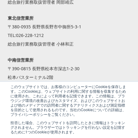
総合旅行業務取扱管理者 岡部靖広
東北信営業所
〒380-0935 長野県長野市中御所5-3-1
TEL:
026-228-1212
総合旅行業務取扱管理者 小林和正
中南信営業所
〒390-0815 長野県松本市深志1-2-30
松本バスターミナル2階
TEL:
0263-87-2240
このウェブサイトでは、お客様のコンピューターにCookieを保存しま
す。このCookieは、ウェブサイトの利用に関する情報を収集するため
総合旅行業務取扱管理者 籾倉 一斗
に使用され、これによって利用者を記憶できます。この情報は、ブラ
ウジング環境の改善およびカスタマイズ、およびこのウェブサイトお
よび他のメディアでの訪問者に関するアナリティクスおよび測定指標
を目的として使用されるものです。当社のCookieについての詳細は、
プライバシーポリシーをご覧ください。
拒否した場合、このウェブサイトを訪問したときに情報はトラッキン
グされません。ブラウザーではトラッキングを行わない設定を記憶す
るために1つのCookieが使用されます。