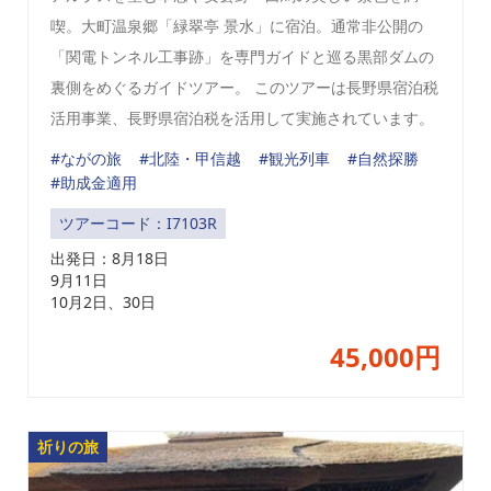
喫。大町温泉郷「緑翠亭 景水」に宿泊。通常非公開の
「関電トンネル工事跡」を専門ガイドと巡る黒部ダムの
裏側をめぐるガイドツアー。 このツアーは長野県宿泊税
活用事業、長野県宿泊税を活用して実施されています。
#ながの旅
#北陸・甲信越
#観光列車
#自然探勝
#助成金適用
ツアーコード：I7103R
出発日：
8月18日
9月11日
10月2日、30日
45,000円
祈りの旅