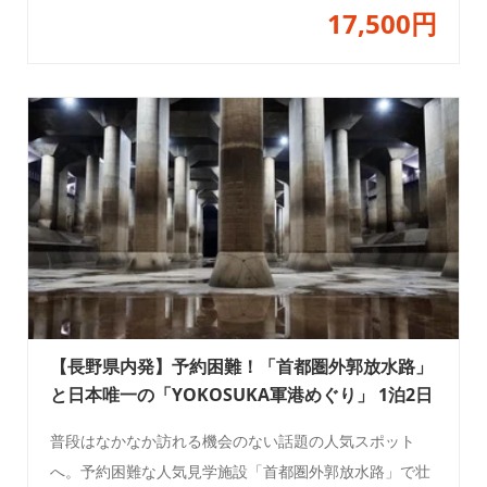
17,500円
【長野県内発】予約困難！「首都圏外郭放水路」
と日本唯一の「YOKOSUKA軍港めぐり」 1泊2日
普段はなかなか訪れる機会のない話題の人気スポット
へ。予約困難な人気見学施設「首都圏外郭放水路」で壮