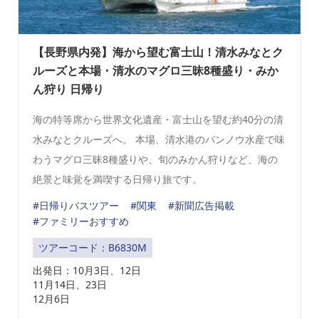
【長野県内発】海から望む富士山！清水みなとク
ルーズと本場・清水のマグロ三昧8種盛り・みか
ん狩り 日帰り
海の特等席から世界文化遺産・富士山を望む約40分の清
水みなとクルーズへ。 本場、清水港のバンノウ水産で味
わうマグロ三昧8種盛りや、旬のみかん狩りなど、海の
絶景と味覚を満喫する日帰り旅です。
#日帰りバスツアー
#関東
#新聞広告掲載
#ファミリーおすすめ
ツアーコード：B6830M
出発日：
10月3日、12日
11月14日、23日
12月6日