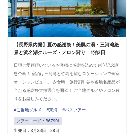
【長野県内発】夏の感謝祭！美肌の湯・三河湾絶
景と浜名湖クルーズ・メロン狩り 1泊2日
日頃ご愛顧頂いているお客様に感謝を込めて創立記念謝
恩企画！ 宿泊は三河湾と竹島を望むロケーションで全室
オーシャンビュー。 夕食時、旅行割引券や各地名産品が
当たる感謝祭大抽選会を開催！ ご当地グルメやメロン狩
りをお楽しみください。
#ご当地グルメ
#東海
#バスツアー
ツアーコード：B6790L
出発日：
8月23日、28日