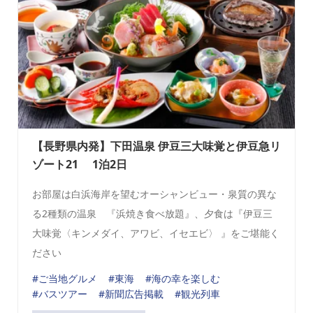
【長野県内発】下田温泉 伊豆三大味覚と伊豆急リ
ゾート21 1泊2日
お部屋は白浜海岸を望むオーシャンビュー・泉質の異な
る2種類の温泉 『浜焼き食べ放題』、夕食は『伊豆三
大味覚〈キンメダイ、アワビ、イセエビ〉 』をご堪能く
ださい
#ご当地グルメ
#東海
#海の幸を楽しむ
#バスツアー
#新聞広告掲載
#観光列車