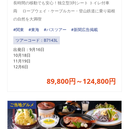
長時間の移動でも安心！独立型3列シート トイレ付車
両 ロープウェイ・ケーブルカー・登山鉄道に乗り箱根
の自然を大満喫
#関東
#東海
#バスツアー
#新聞広告掲載
ツアーコード：B7143L
出発日：
9月16日
10月18日
11月19日
12月6日
89,800円～124,800円
ご当地グルメ