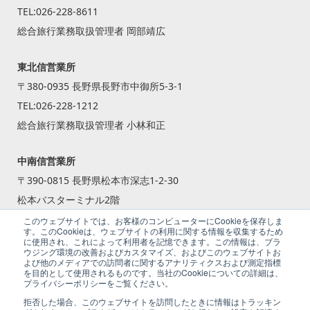
TEL:
026-228-8611
総合旅行業務取扱管理者 岡部靖広
東北信営業所
〒380-0935 長野県長野市中御所5-3-1
TEL:
026-228-1212
総合旅行業務取扱管理者 小林和正
中南信営業所
〒390-0815 長野県松本市深志1-2-30
松本バスターミナル2階
TEL:
0263-87-2240
このウェブサイトでは、お客様のコンピューターにCookieを保存しま
す。このCookieは、ウェブサイトの利用に関する情報を収集するため
総合旅行業務取扱管理者 籾倉 一斗
に使用され、これによって利用者を記憶できます。この情報は、ブラ
ウジング環境の改善およびカスタマイズ、およびこのウェブサイトお
よび他のメディアでの訪問者に関するアナリティクスおよび測定指標
を目的として使用されるものです。当社のCookieについての詳細は、
プライバシーポリシーをご覧ください。
拒否した場合、このウェブサイトを訪問したときに情報はトラッキン