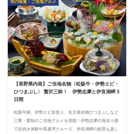
旬の味覚・ご当地グルメ
【長野県内発】ご当地名物〈松阪牛・伊勢エビ・
ひつまぶし〉 贅沢三昧！ 伊勢志摩と伊良湖岬 3
日間
松阪牛鍋、伊勢エビ姿造り、名古屋名物ひつまぶしなど
三重・愛知のご当地グルメを堪能！伊勢志摩の海女小屋
で浜焼き体験や英虞湾クルーズ、伊良湖岬の絶景も楽し