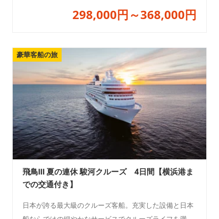
298,000円～368,000円
豪華客船の旅
飛鳥Ⅲ 夏の連休 駿河クルーズ 4日間【横浜港ま
での交通付き】
日本が誇る最大級のクルーズ客船。充実した設備と日本
船ならではの細やかなサービスでクルーズライフを満