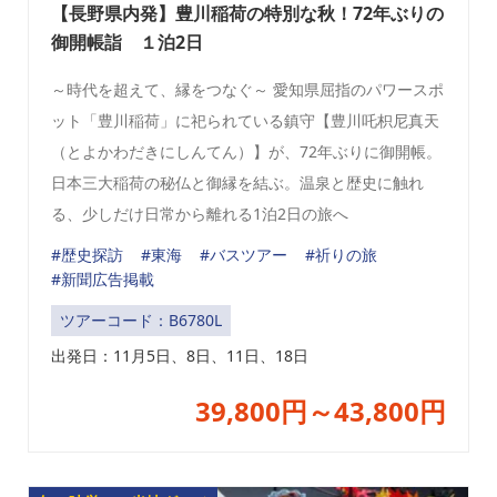
【長野県内発】豊川稲荷の特別な秋！72年ぶりの
御開帳詣 １泊2日
～時代を超えて、縁をつなぐ～ 愛知県屈指のパワースポ
ット「豊川稲荷」に祀られている鎮守【豊川吒枳尼真天
（とよかわだきにしんてん）】が、72年ぶりに御開帳。
日本三大稲荷の秘仏と御縁を結ぶ。温泉と歴史に触れ
る、少しだけ日常から離れる1泊2日の旅へ
#歴史探訪
#東海
#バスツアー
#祈りの旅
#新聞広告掲載
ツアーコード：B6780L
出発日：
11月5日、8日、11日、18日
39,800円～43,800円