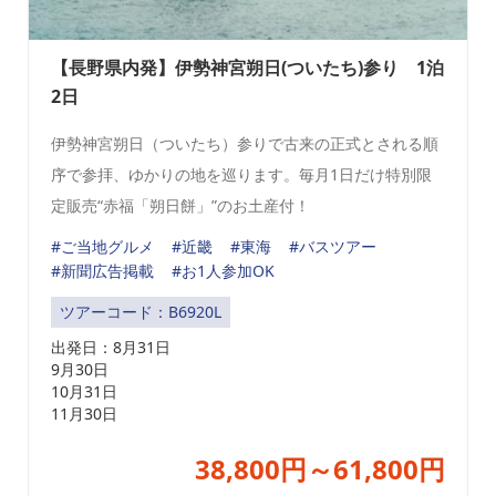
【長野県内発】伊勢神宮朔日(ついたち)参り 1泊
2日
伊勢神宮朔日（ついたち）参りで古来の正式とされる順
序で参拝、ゆかりの地を巡ります。毎月1日だけ特別限
定販売“赤福「朔日餅」”のお土産付！
#ご当地グルメ
#近畿
#東海
#バスツアー
#新聞広告掲載
#お1人参加OK
ツアーコード：B6920L
出発日：
8月31日
9月30日
10月31日
11月30日
38,800円～61,800円