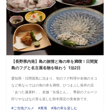
【長野県内発】島の旅情と海の幸を満喫！日間賀
島のフグと名古屋名物を味わう 1泊2日
愛知県・日間賀島に泊まり、旬のフグ料理や名物のタコ
など島ならではの海の幸を満喫。ひつまぶし発祥の店
「あつた蓬莱軒」、老舗「矢場とん」、季節のフルーツ
狩りやなばなの里も楽しむ秋冬限定の美食旅です。
#ご当地グルメ
#東海
#海の幸を楽しむ