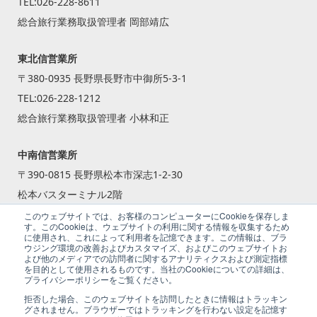
TEL:
026-228-8611
総合旅行業務取扱管理者 岡部靖広
東北信営業所
〒380-0935 長野県長野市中御所5-3-1
TEL:
026-228-1212
総合旅行業務取扱管理者 小林和正
中南信営業所
〒390-0815 長野県松本市深志1-2-30
松本バスターミナル2階
TEL:
0263-87-2240
このウェブサイトでは、お客様のコンピューターにCookieを保存しま
す。このCookieは、ウェブサイトの利用に関する情報を収集するため
総合旅行業務取扱管理者 籾倉 一斗
に使用され、これによって利用者を記憶できます。この情報は、ブラ
ウジング環境の改善およびカスタマイズ、およびこのウェブサイトお
よび他のメディアでの訪問者に関するアナリティクスおよび測定指標
を目的として使用されるものです。当社のCookieについての詳細は、
プライバシーポリシーをご覧ください。
拒否した場合、このウェブサイトを訪問したときに情報はトラッキン
グされません。ブラウザーではトラッキングを行わない設定を記憶す