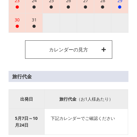
23
24
25
26
27
28
29
●
●
●
●
●
●
●
30
31
●
●
カレンダーの見方
旅行代金
出発日
旅行代金
（お1人様あたり）
5月7日～10
下記カレンダーでご確認ください
月24日