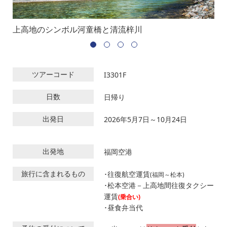
」
上高地のシンボル河童橋と清流梓川
穂
ツアーコード
I3301F
日数
日帰り
出発日
2026年5月7日～10月24日
出発地
福岡空港
旅行に含まれるもの
･往復航空運賃
(福岡～松本)
･松本空港－上高地間往復タクシー
運賃
(乗合い)
･昼食弁当代