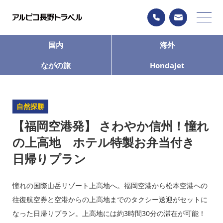
国内
海外
ながの旅
HondaJet
自然探勝
【福岡空港発】 さわやか信州！憧れ
の上高地 ホテル特製お弁当付き
日帰りプラン
憧れの国際山岳リゾート上高地へ。福岡空港から松本空港への
往復航空券と空港からの上高地までのタクシー送迎がセットに
なった日帰りプラン。上高地には約3時間30分の滞在が可能！