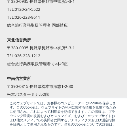
〒380-0935 長野県長野市中御所5-3-1
TEL:
0120-24-5522
TEL:
026-228-8611
総合旅行業務取扱管理者 岡部靖広
東北信営業所
〒380-0935 長野県長野市中御所5-3-1
TEL:
026-228-1212
総合旅行業務取扱管理者 小林和正
中南信営業所
〒390-0815 長野県松本市深志1-2-30
松本バスターミナル2階
TEL:
0263-87-2240
このウェブサイトでは、お客様のコンピューターにCookieを保存しま
す。このCookieは、ウェブサイトの利用に関する情報を収集するため
総合旅行業務取扱管理者 籾倉 一斗
に使用され、これによって利用者を記憶できます。この情報は、ブラ
ウジング環境の改善およびカスタマイズ、およびこのウェブサイトお
よび他のメディアでの訪問者に関するアナリティクスおよび測定指標
を目的として使用されるものです。当社のCookieについての詳細は、