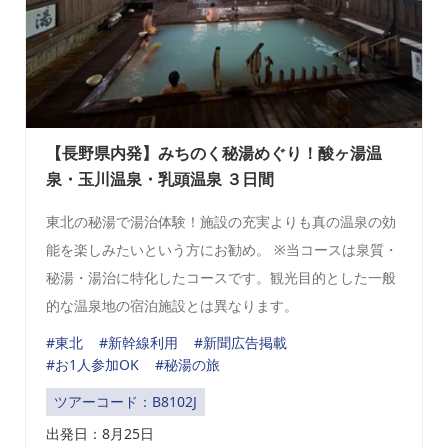
【長野県内発】みちのく秘湯めぐり！酸ヶ湯温
泉・玉川温泉・乳頭温泉 ３日間
東北の秘湯で湯治体験！施設の充実よりも真の温泉の効
能を楽しみたいという方にお勧め。 ※当コースは泉質・
秘湯・湯治に特化したコースです。観光目的とした一般
的な温泉地の宿泊施設とは異なります。
#東北
#新幹線利用
#新聞広告掲載
#お1人参加OK
#秘湯の旅
ツアーコード：B8102J
出発日：
8月25日