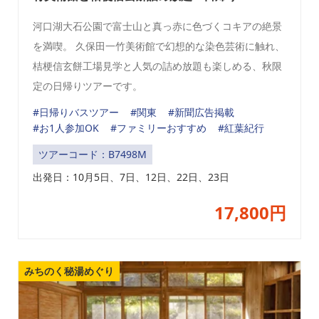
河口湖大石公園で富士山と真っ赤に色づくコキアの絶景
を満喫。 久保田一竹美術館で幻想的な染色芸術に触れ、
桔梗信玄餅工場見学と人気の詰め放題も楽しめる、秋限
定の日帰りツアーです。
#日帰りバスツアー
#関東
#新聞広告掲載
#お1人参加OK
#ファミリーおすすめ
#紅葉紀行
ツアーコード：B7498M
出発日：
10月5日、7日、12日、22日、23日
17,800円
みちのく秘湯めぐり