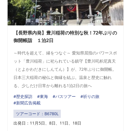
【長野県内発】豊川稲荷の特別な秋！72年ぶりの
御開帳詣 １泊2日
～時代を超えて、縁をつなぐ～ 愛知県屈指のパワースポ
ット「豊川稲荷」に祀られている鎮守【豊川吒枳尼真天
（とよかわだきにしんてん）】が、72年ぶりに御開帳。
日本三大稲荷の秘仏と御縁を結ぶ。温泉と歴史に触れ
る、少しだけ日常から離れる1泊2日の旅へ
#歴史探訪
#東海
#バスツアー
#祈りの旅
#新聞広告掲載
ツアーコード：B6780L
出発日：
11月5日、8日、11日、18日