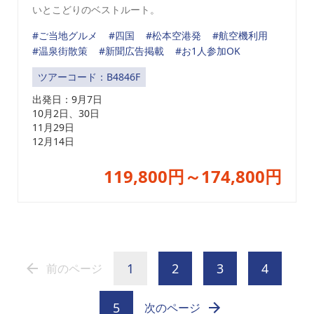
いとこどりのベストルート。
#ご当地グルメ
#四国
#松本空港発
#航空機利用
#温泉街散策
#新聞広告掲載
#お1人参加OK
ツアーコード：B4846F
出発日：
9月7日
10月2日、30日
11月29日
12月14日
119,800円～174,800円
1
2
3
4
前のページ
5
次のページ