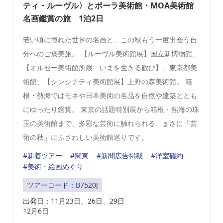
ティ・ルーヴル〉とポーラ美術館・MOA美術館
名画鑑賞の旅 1泊2日
若い頃に憧れた世界の名画と、この秋もう一度出会う自
分へのご褒美旅。 【ルーヴル美術館展】国立新博物館、
【オルセー美術館所蔵 いまを生きる歓び】、東京都美
術館、【シンシナティ美術館展】上野の森美術館。 箱
根・熱海ではモネや日本美術の名品を自然や建築ととも
にゆったり鑑賞。 東京の話題特別展から箱根・熱海の珠
玉の美術館まで、多彩な芸術に触れられる、まさに「芸
術の秋」にふさわしい美術館巡りです。
#新着ツアー
#関東
#新聞広告掲載
#洋室確約
#美術・絵画めぐり
ツアーコード：B7520J
出発日：
11月23日、26日、29日
12月6日