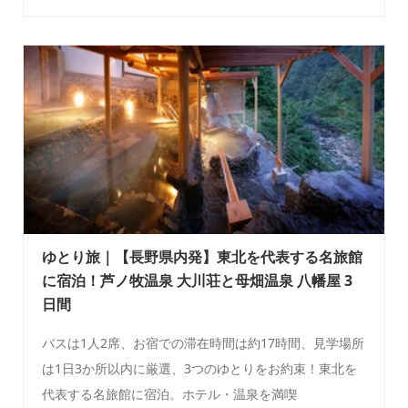
ゆとり旅｜【長野県内発】東北を代表する名旅館
に宿泊！芦ノ牧温泉 大川荘と母畑温泉 八幡屋 3
日間
バスは1人2席、お宿での滞在時間は約17時間、見学場所
は1日3か所以内に厳選、3つのゆとりをお約束！東北を
代表する名旅館に宿泊。ホテル・温泉を満喫