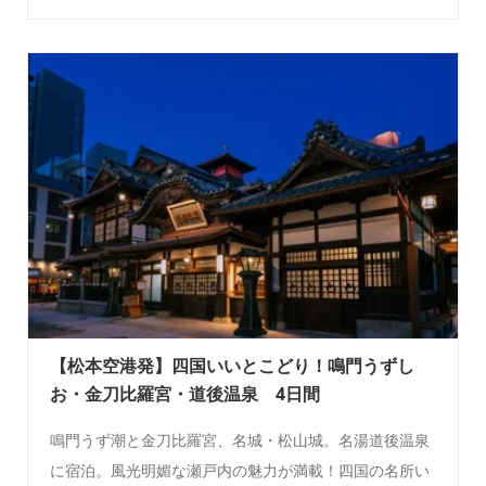
【松本空港発】四国いいとこどり！鳴門うずし
お・金刀比羅宮・道後温泉 4日間
鳴門うず潮と金刀比羅宮、名城・松山城。名湯道後温泉
に宿泊。風光明媚な瀬戸内の魅力が満載！四国の名所い