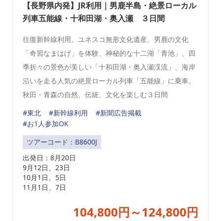
【長野県内発】JR利用｜男鹿半島・絶景ローカル
列車五能線・十和田湖・奥入瀬 ３日間
往復新幹線利用。ユネスコ無形文化遺産、男鹿の文化
「奇習なまはげ」を体験、神秘的な十二湖「青池」、四
季折々の景色が美しい「十和田湖・奥入瀬渓流」、海岸
沿いを走る人気の絶景ローカル列車「五能線」に乗車。
秋田・青森の自然、伝統、文化を楽しむ３日間
#東北
#新幹線利用
#新聞広告掲載
#お1人参加OK
ツアーコード：B8600J
出発日：
8月20日
9月12日、23日
10月1日、5日
11月1日、7日
104,800円～124,800円