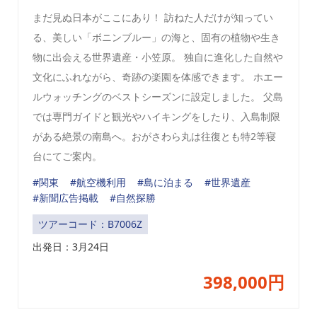
まだ見ぬ日本がここにあり！ 訪ねた人だけが知ってい
る、美しい「ボニンブルー」の海と、固有の植物や生き
物に出会える世界遺産・小笠原。 独自に進化した自然や
文化にふれながら、奇跡の楽園を体感できます。 ホエー
ルウォッチングのベストシーズンに設定しました。 父島
では専門ガイドと観光やハイキングをしたり、入島制限
がある絶景の南島へ。おがさわら丸は往復とも特2等寝
台にてご案内。
#関東
#航空機利用
#島に泊まる
#世界遺産
#新聞広告掲載
#自然探勝
ツアーコード：B7006Z
出発日：
3月24日
398,000円