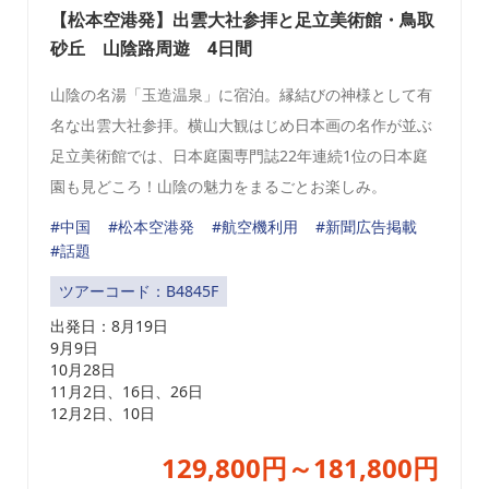
【松本空港発】出雲大社参拝と足立美術館・鳥取
砂丘 山陰路周遊 4日間
山陰の名湯「玉造温泉」に宿泊。縁結びの神様として有
名な出雲大社参拝。横山大観はじめ日本画の名作が並ぶ
足立美術館では、日本庭園専門誌22年連続1位の日本庭
園も見どころ！山陰の魅力をまるごとお楽しみ。
#中国
#松本空港発
#航空機利用
#新聞広告掲載
#話題
ツアーコード：B4845F
出発日：
8月19日
9月9日
10月28日
11月2日、16日、26日
12月2日、10日
129,800円～181,800円